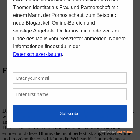
Begegnung
Lichtblicke – ein Tag für Frauen
mit Partner, der Pornos schaut oder
schaute, bzw in anderen Bereichen
heimlich (online) unterwegs ist
Bleib nicht unsichtbar
Blog
Online- Bereich
Kontakt
Impressum
Datenschutz
Erkennst du das Herz?
von
Ria Rietmann
29. August 2020
29. August 2020
Diese Pflanze habe ich gerade auf einem Fensterbrett entdeckt. Die
wunderschöne rote Farbe dieses Alpenveilchens hat mich
angezogen. Ich fotografierte sie und entdeckte auf dem Foto das
Herz. Siehst du es? Und sofort wurde ich an meine Situation
erinnert und diese Blume, die nicht perfekt ist, angefressen wurde
und trotzdem ihr rotes Licht in die Welt strahlt, hat mich etwas