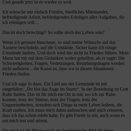
Und gerade jetzt ist es wieder so weit.
Ich wünsche mir einfach Frieden, friedliches Miteinander,
befriedigende Arbeit, befriedigendes Erledigen aller Aufgaben, die
ich erledigen will…
Das ist doch berechtigt? So sollte doch das Leben sein?
Wenn ich genauer hinschaue, so sind meine Wünsche auf das
Äussere beschränkt, auf die Umstände. Sicher kann ich einige
Umstände ändern. Und doch wird das nicht zu Frieden führen. Mein
Mann hat mir mit dem Gedanken weiter geholfen, als er sagte: Die
Schwierigkeiten, Fragen, Verletzungen, Beziehungsfragen werden
nicht aufhören – die Kunst ist, dass wir in diesen Situationen
Frieden finden.
Und ich sage Ja dazu. Ein Lied aus der Gemeinde ist mir
eingefallen: „Du bist das Auge im Sturm“. In der Beziehung zu Gott
Ruhe finden. Das ist für mich ein Ort in mir, wo ich zur Ruhe
komme, trotz der Stürme, trotz der Fragen, trotz der
Ungereimtheiten, trotzdem sich Dinge in mein Leben bohren, die
Kraft rauben. Ich muss mich dahin aufmachen und mich erinnern,
dass ich das schon erlebt habe. Es gibt Friede in mir, auch wenn es
um mich tost und stürmt.
Für mich ist die Blume noch ein bestätigendes Bild für diese