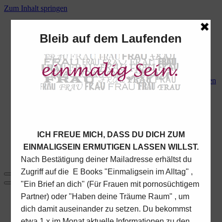
Zum Inhalt springen
Startseite
übermich
1:1 Begleitung
Begegnung
Lichtblicke – ein Tag für Frauen mit Partner, der
Pornos schaut oder schaute, bzw in anderen Bereichen
heimlich (online) unterwegs ist
Bleib nicht unsichtbar
Blog
Online- Bereich
Kontakt
Impressum
Datenschutz
Navigationsmenü
Navigationsmenü
Startseite
übermich
1:1 Begleitung