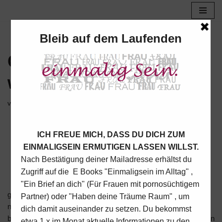
Zum
Inhalt
springen
Gebrochen und doch
wachsend
von
Ria
24. Januar 2018
Gestern habe ich diesen Baum
gesehen. Immer wieder habe ich solche Bäume entdeckt und
nun musste ich dazu schreiben. Mich hat dieses Bild sehr
berührt, denn obwohl der Baum recht in Mitleidenschaft gezogen