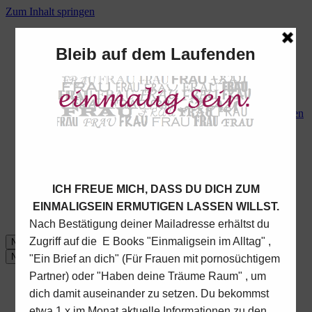
Zum Inhalt springen
Startseite
übermich
1:1 Begleitung
Begegnung
Lichtblicke – ein Tag für Frauen mit Partner, der
Pornos schaut oder schaute, bzw in anderen Bereichen
heimlich (online) unterwegs ist
Bleib nicht unsichtbar
Blog
Online- Bereich
Kontakt
Impressum
Datenschutz
Navigationsmenü
Navigationsmenü
Startseite
übermich
1:1 Begleitung