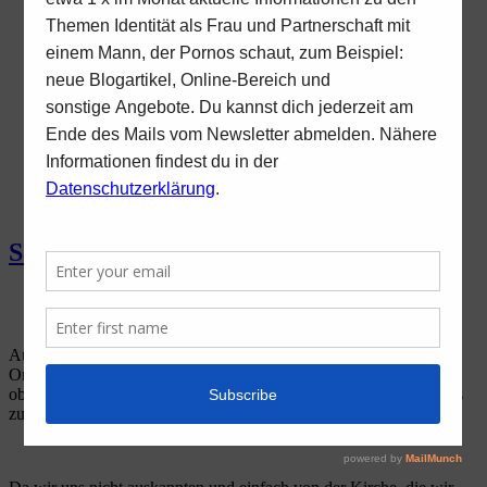
Begegnung
Lichtblicke – ein Tag für Frauen
mit Partner, der Pornos schaut oder
schaute, bzw in anderen Bereichen
heimlich (online) unterwegs ist
Bleib nicht unsichtbar
Blog
Online- Bereich
Kontakt
Impressum
Datenschutz
Sackgasse oder ein Weg, der sich lohnt?
von
Ria Rietmann
3. August 2020
3. August 2020
Auf unserer letzten Reise in Kroatien waren wir in einem kleinen
Ort. Dort gab es zum Teil so enge Gassen, dass man nicht wusste,
ob sie überhaupt durchgängig waren, also woanders hinführten als
zu den Hauseingängen.